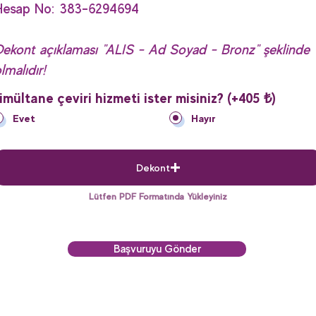
Hesap No: 383-6294694
ekont açıklaması "ALIS - Ad Soyad - Bronz" şeklinde
lmalıdır!
imültane çeviri hizmeti ister misiniz? (+405 ₺)
*
Evet
Hayır
Dekont
Lütfen PDF Formatında Yükleyiniz
Başvuruyu Gönder